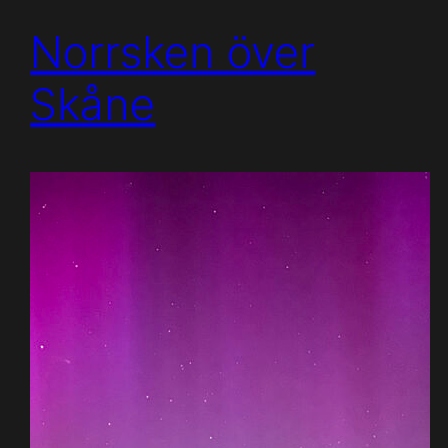
Norrsken över
Skåne