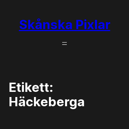
Hoppa
till
Skånska Pixlar
innehåll
Etikett:
Häckeberga