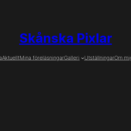
Skånska Pixlar
a
Aktuellt
Mina föreläsningar
Galleri
Utställningar
Om mi