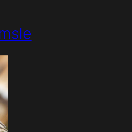
ömsle