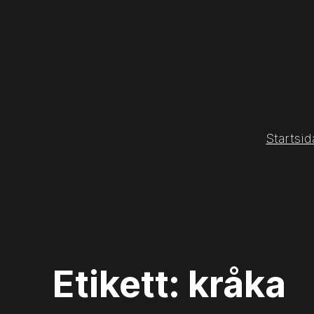
Hoppa
till
innehåll
Startsid
Etikett:
kråka